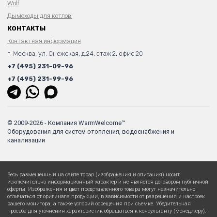
Wolf
Дымоходы для котлов
КОНТАКТЫ
Контактная информация
г. Москва, ул. Онежская, д.24, этаж 2, офис 20
+7 (495) 231-09-96
+7 (495) 231-99-96
© 2009-2026 - Компания WarmWelcome™
Оборудования для систем отопления, водоснабжения и
канализации
Весь размещенный на сайте товар (изображения и описания) носит
исключительно информационный характер и не является договором публичной
оферты. Изображения и цвет представленного товара могут незначительно
отличаться от оригинала продукции, в зависимости от разрешения и настроек
вашего монитора, а также условий освещения при съемке. Убедительная
просьба для уточнения характеристик обращаться к консультанту (менеджеру).