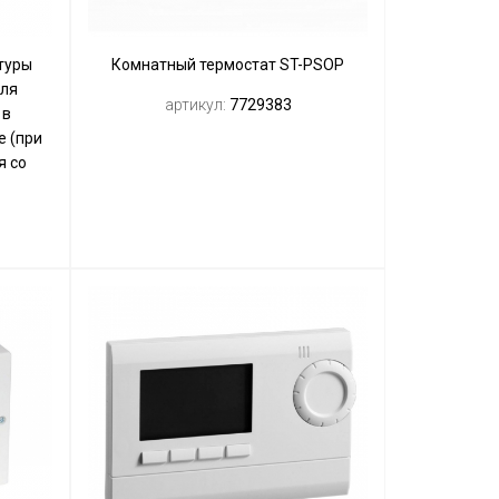
туры
Комнатный термостат ST-PSOP
для
артикул:
7729383
 в
е (при
я со