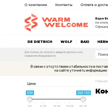
О компании
Контакты
Оплата и дост
Варм В
по отоп
Официа
DE DIETRICH
WOLF
BAXI
HER
Для поиска по каталогу введите артикул или
название оборудования
В связи с отсутствием стабильности в поста
на сайте уточнять информацию 
Главная
Цена
Ко
934
260 150
934
65 738
130 542
195 346
260 150