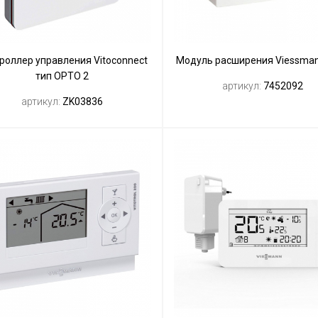
роллер управления Vitoconnect
Модуль расширения Viessma
тип OPTO 2
артикул:
7452092
артикул:
ZK03836