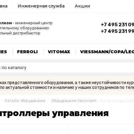
авка
Инженерная служба
Акции
елком
- инженерный центр
+7 495 231 0
ительному оборудованию
+7 495 231 9
льный дистрибьютор
MES
FERROLI
VITOMAX
VIESSMANN/COPA/LE
вках представленного оборудования, а также неустойчивости кур
по актуальной стоимости и наличию у наших сотрудников по теле
/
Каталог оборудования
/
Оборудование Viessmann
/
Контроллеры упр
нтроллеры управления