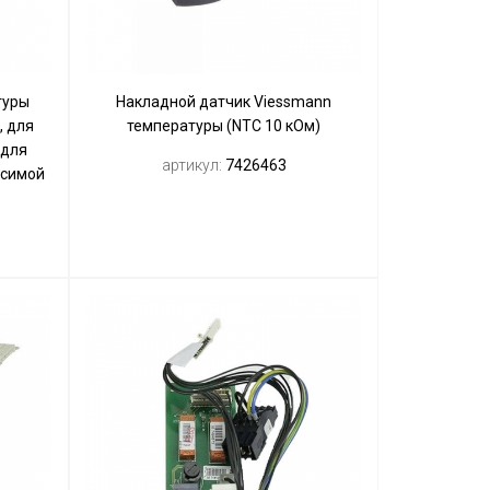
туры
Накладной датчик Viessmann
, для
температуры (NTC 10 кОм)
 для
артикул:
7426463
исимой