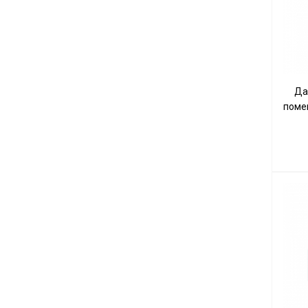
Да
поме