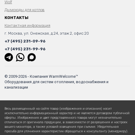
Wolf
Дымоходы для котлов
КОНТАКТЫ
Контактная информация
г. Москва, ул. Онежская, д.24, этаж 2, офис 20
+7 (495) 231-09-96
+7 (495) 231-99-96
© 2009-2026 - Компания WarmWelcome™
Оборудования для систем отопления, водоснабжения и
канализации
Весь размещенный на сайте товар (изображения и описания) носит
исключительно информационный характер и не является договором публичной
оферты. Изображения и цвет представленного товара могут незначительно
отличаться от оригинала продукции, в зависимости от разрешения и настроек
вашего монитора, а также условий освещения при съемке. Убедительная
просьба для уточнения характеристик обращаться к консультанту (менеджеру).