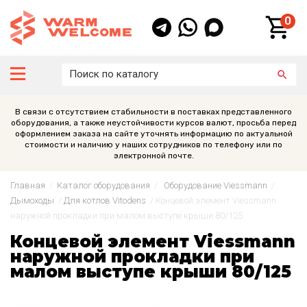
0
В связи с отсутствием стабильности в поставках представленного
оборудования, а также неустойчивости курсов валют, просьба перед
оформлением заказа на сайте уточнять информацию по актуальной
стоимости и наличию у наших сотрудников по телефону или по
электронной почте.
Главная
/
Каталог оборудования
/
Оборудование Viessmann
/
Дымоходы
/
Для котлов Vitodens
/
Концевой элемент Viessmann
наружной прокладки при малом выступе крыши 80/125
Концевой элемент Viessmann
наружной прокладки при
малом выступе крыши 80/125