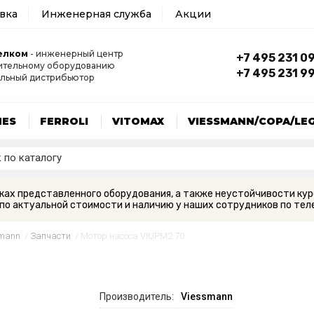
авка
Инженерная служба
Акции
елком
- инженерный центр
+7 495 231 0
ительному оборудованию
+7 495 231 9
льный дистрибьютор
MES
FERROLI
VITOMAX
VIESSMANN/COPA/LE
вках представленного оборудования, а также неустойчивости кур
по актуальной стоимости и наличию у наших сотрудников по теле
smann
/
Запчасти
/
Mотор насоса VIUPM2 70
Производитель:
Viessmann