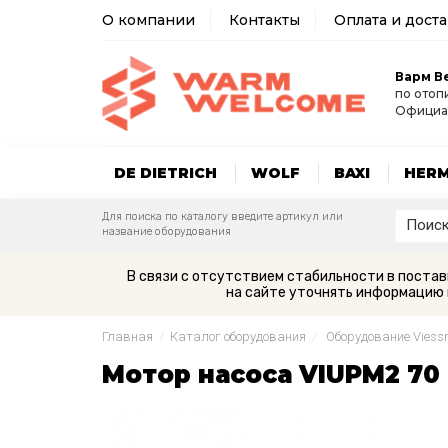
О компании
Контакты
Оплата и дост
Варм В
по отоп
Официа
DE DIETRICH
WOLF
BAXI
HER
Для поиска по каталогу введите артикул или
название оборудования
В связи с отсутствием стабильности в поста
на сайте уточнять информацию 
Главная
/
Каталог оборудования
/
Оборудование Vies
Mотор насоса VIUPM2 70