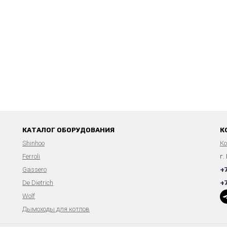
КАТАЛОГ ОБОРУДОВАНИЯ
К
Shinhoo
К
Ferroli
г.
Gassero
+
De Dietrich
+
Wolf
Дымоходы для котлов