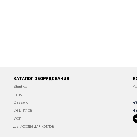
КАТАЛОГ ОБОРУДОВАНИЯ
К
Shinhoo
К
Ferroli
г.
Gassero
+
De Dietrich
+
Wolf
Дымоходы для котлов