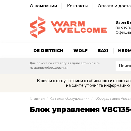
О компании
Контакты
Оплата и дост
Варм В
по отоп
Официа
DE DIETRICH
WOLF
BAXI
HER
Для поиска по каталогу введите артикул или
название оборудования
В связи с отсутствием стабильности в поста
на сайте уточнять информацию 
Главная
/
Каталог оборудования
/
Оборудование Vies
Блок управления VBC135-