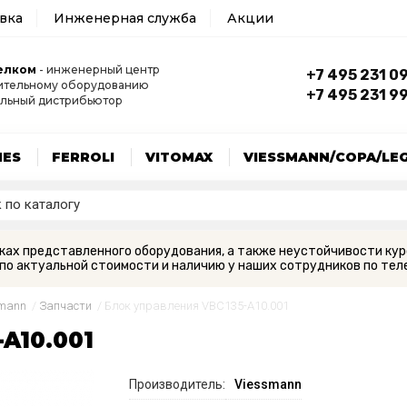
авка
Инженерная служба
Акции
елком
- инженерный центр
+7 495 231 0
ительному оборудованию
+7 495 231 9
льный дистрибьютор
MES
FERROLI
VITOMAX
VIESSMANN/COPA/LE
вках представленного оборудования, а также неустойчивости кур
по актуальной стоимости и наличию у наших сотрудников по теле
smann
/
Запчасти
/
Блок управления VBC135-A10.001
A10.001
Производитель:
Viessmann