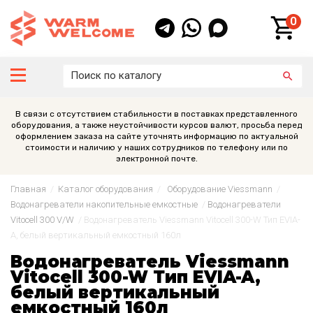
0
В связи с отсутствием стабильности в поставках представленного
оборудования, а также неустойчивости курсов валют, просьба перед
оформлением заказа на сайте уточнять информацию по актуальной
стоимости и наличию у наших сотрудников по телефону или по
электронной почте.
Главная
/
Каталог оборудования
/
Оборудование Viessmann
/
Водонагреватели накопительные емкостные
/
Водонагреватели
Vitocell 300 V/W
/
Водонагреватель Viessmann Vitocell 300-W Тип EVIA-
A, белый вертикальный емкостный 160л
Водонагреватель Viessmann
Vitocell 300-W Тип EVIA-A,
белый вертикальный
емкостный 160л