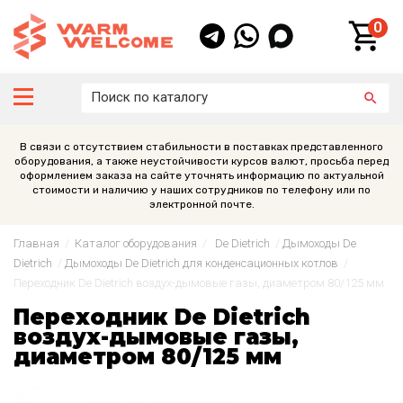
0
В связи с отсутствием стабильности в поставках представленного
оборудования, а также неустойчивости курсов валют, просьба перед
оформлением заказа на сайте уточнять информацию по актуальной
стоимости и наличию у наших сотрудников по телефону или по
электронной почте.
Главная
/
Каталог оборудования
/
De Dietrich
/
Дымоходы De
Dietrich
/
Дымоходы De Dietrich для конденсационных котлов
/
Переходник De Dietrich воздух-дымовые газы, диаметром 80/125 мм
Переходник De Dietrich
воздух-дымовые газы,
диаметром 80/125 мм