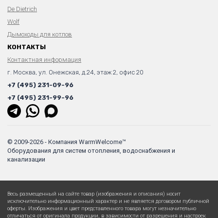
De Dietrich
Wolf
Дымоходы для котлов
КОНТАКТЫ
Контактная информация
г. Москва, ул. Онежская, д.24, этаж 2, офис 20
+7 (495) 231-09-96
+7 (495) 231-99-96
© 2009-2026 - Компания WarmWelcome™
Оборудования для систем отопления, водоснабжения и
канализации
Весь размещенный на сайте товар (изображения и описания) носит
исключительно информационный характер и не является договором публичной
оферты. Изображения и цвет представленного товара могут незначительно
отличаться от оригинала продукции, в зависимости от разрешения и настроек