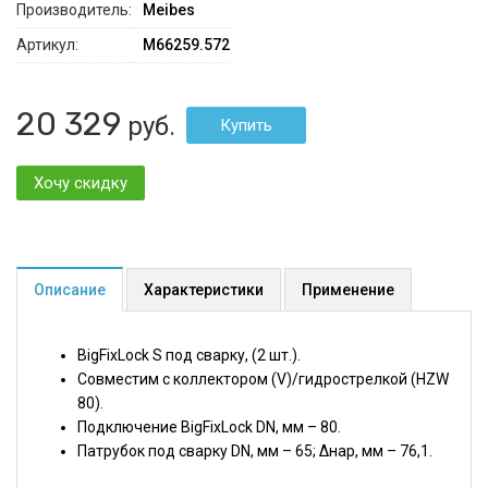
Производитель:
Meibes
Артикул:
M66259.572
20 329
руб.
Хочу скидку
Описание
Характеристики
Применение
BigFixLock S под сварку, (2 шт.).
Совместим с коллектором (V)/гидрострелкой (HZW
80).
Подключение BigFixLock DN, мм – 80.
Патрубок под сварку DN, мм – 65; ∆нар, мм – 76,1.