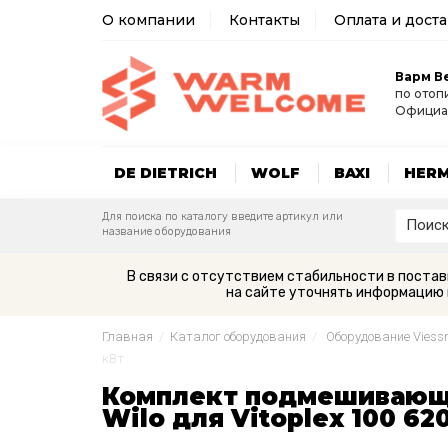
О компании
Контакты
Оплата и дост
Варм В
по отоп
Официа
DE DIETRICH
WOLF
BAXI
HER
Для поиска по каталогу введите артикул или
название оборудования
В связи с отсутствием стабильности в поста
на сайте уточнять информацию 
Главная
/
Каталог оборудования
/
Оборудование Vies
кВт
Комплект подмешивающе
Wilo для Vitoplex 100 62