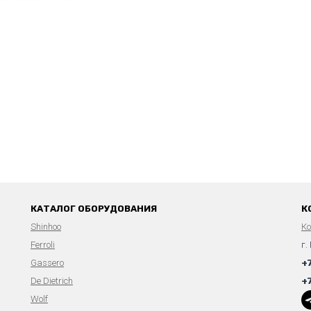
КАТАЛОГ ОБОРУДОВАНИЯ
К
Shinhoo
К
Ferroli
г.
Gassero
+
De Dietrich
+
Wolf