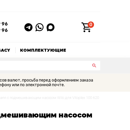
9 96
0
9 96
GACY
КОМПЛЕКТУЮЩИЕ
сов валют, просьба перед оформлением заказа
фону или по электронной почте.
n с подмешивающим насосом Wilo для Vitoplex 100 620
одмешивающим насосом