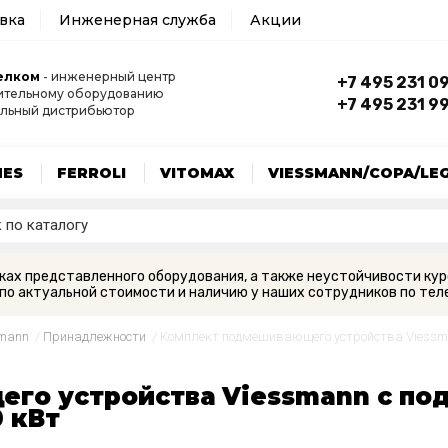
авка
Инженерная служба
Акции
елком
- инженерный центр
+7 495 231 0
ительному оборудованию
+7 495 231 9
льный дистрибьютор
MES
FERROLI
VITOMAX
VIESSMANN/COPA/LE
вках представленного оборудования, а также неустойчивости кур
по актуальной стоимости и наличию у наших сотрудников по теле
smann
/
Принадлежности
/
Комплект подмешивающего устройства Viessman
го устройства Viessmann с п
0 кВт