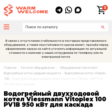
0
В связи с отсутствием стабильности в поставках представленного
оборудования, а также неустойчивости курсов валют, просьба перед
оформлением заказа на сайте уточнять информацию по актуальной
стоимости и наличию у наших сотрудников по телефону или по
электронной почте.
Главная
/
Каталог оборудования
/
Оборудование Viessmann
/
Водогрейные котлы средней мощности
/
Водогрейные котлы Vitoplex
100
/
Водогрейный двухходовой котел Viessmann Vitoplex 100 PV1В
950 кВт для каскада
Водогрейный двухходовой
котел Viessmann Vitoplex 100
PV1В 950 кВт для каскада