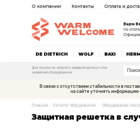
О компании
Контакты
Оплата и дост
Варм В
по отоп
Официа
DE DIETRICH
WOLF
BAXI
HER
Для поиска по каталогу введите артикул или
название оборудования
В связи с отсутствием стабильности в поста
на сайте уточнять информацию 
Главная
/
Каталог оборудования
/
Оборудование Vies
Защитная решетка в слу