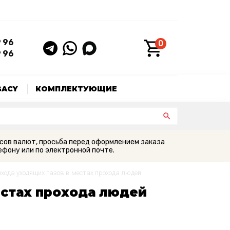
9 96
0
9 96
GACY
КОМПЛЕКТУЮЩИЕ
сов валют, просьба перед оформлением заказа
фону или по электронной почте.
хода уходящих газов в местах прохода людей
естах прохода людей