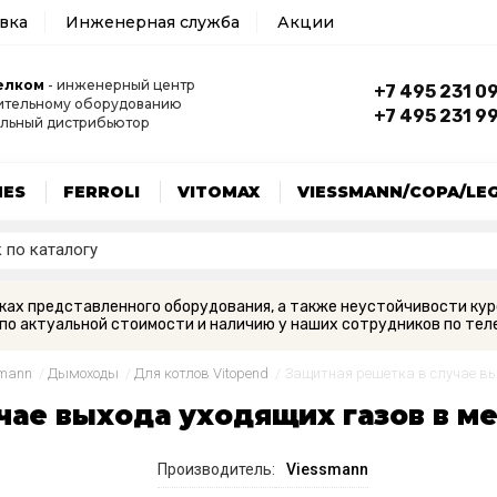
авка
Инженерная служба
Акции
елком
- инженерный центр
+7 495 231 0
ительному оборудованию
+7 495 231 9
льный дистрибьютор
MES
FERROLI
VITOMAX
VIESSMANN/COPA/LE
вках представленного оборудования, а также неустойчивости кур
по актуальной стоимости и наличию у наших сотрудников по теле
smann
/
Дымоходы
/
Для котлов Vitopend
/
Защитная решетка в случае вы
чае выхода уходящих газов в м
Производитель:
Viessmann