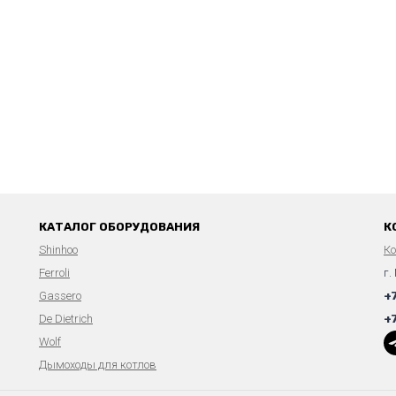
КАТАЛОГ ОБОРУДОВАНИЯ
К
Shinhoo
К
Ferroli
г.
Gassero
+
De Dietrich
+
Wolf
Дымоходы для котлов