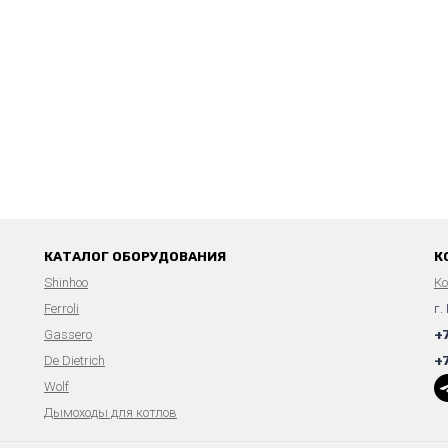
КАТАЛОГ ОБОРУДОВАНИЯ
К
Shinhoo
К
Ferroli
г.
Gassero
+
De Dietrich
+
Wolf
Дымоходы для котлов