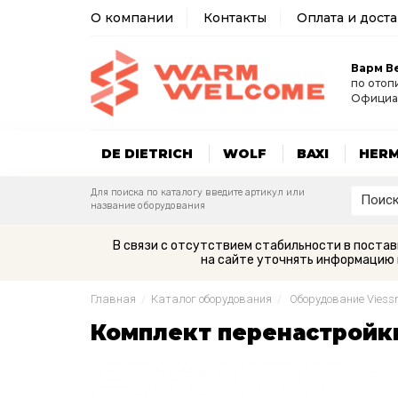
О компании
Контакты
Оплата и дост
Варм В
по отоп
Официа
DE DIETRICH
WOLF
BAXI
HER
Для поиска по каталогу введите артикул или
название оборудования
В связи с отсутствием стабильности в поста
на сайте уточнять информацию 
Главная
/
Каталог оборудования
/
Оборудование Vies
Комплект перенастройк