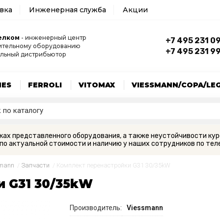
авка
Инженерная служба
Акции
елком
- инженерный центр
+7 495 231 0
ительному оборудованию
+7 495 231 9
льный дистрибьютор
MES
FERROLI
VITOMAX
VIESSMANN/COPA/LE
вках представленного оборудования, а также неустойчивости кур
по актуальной стоимости и наличию у наших сотрудников по теле
smann
/
Запчасти
/
Комплект перенастройки G31 30/35kW
и G31 30/35kW
Производитель:
Viessmann