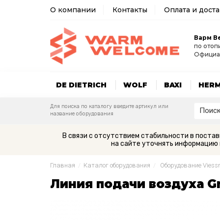
О компании
Контакты
Оплата и дост
Варм В
по отоп
Официа
DE DIETRICH
WOLF
BAXI
HER
Для поиска по каталогу введите артикул или
название оборудования
В связи с отсутствием стабильности в поста
на сайте уточнять информацию 
Главная
/
Каталог оборудования
/
Оборудование Vies
Линия подачи воздуха Gr