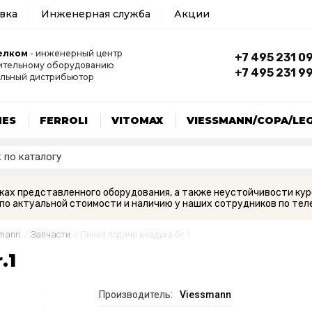
авка
Инженерная служба
Акции
елком
- инженерный центр
+7 495 231 0
ительному оборудованию
+7 495 231 9
льный дистрибьютор
MES
FERROLI
VITOMAX
VIESSMANN/COPA/LE
вках представленного оборудования, а также неустойчивости кур
по актуальной стоимости и наличию у наших сотрудников по теле
smann
/
Запчасти
/
Линия подачи воздуха Gr.1
.1
Производитель:
Viessmann