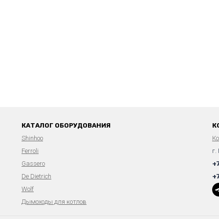
КАТАЛОГ ОБОРУДОВАНИЯ
К
Shinhoo
К
Ferroli
г.
Gassero
+
De Dietrich
+
Wolf
Дымоходы для котлов