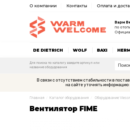
О компании
Контакты
Оплата и дост
Варм В
по отоп
Официа
DE DIETRICH
WOLF
BAXI
HER
Для поиска по каталогу введите артикул или
название оборудования
В связи с отсутствием стабильности в поста
на сайте уточнять информацию 
Главная
/
Каталог оборудования
/
Оборудование Vies
Вентилятор FIME