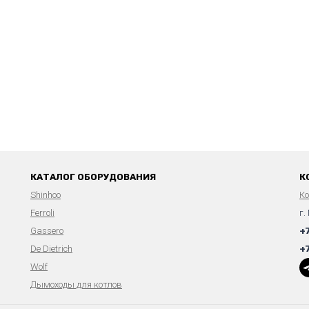
КАТАЛОГ ОБОРУДОВАНИЯ
К
Shinhoo
К
Ferroli
г.
Gassero
+
De Dietrich
+
Wolf
Дымоходы для котлов