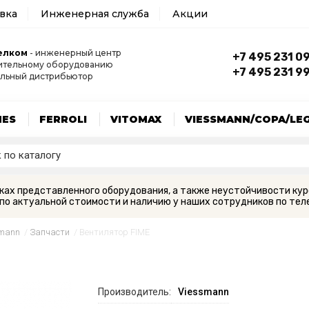
авка
Инженерная служба
Акции
елком
- инженерный центр
+7 495 231 0
ительному оборудованию
+7 495 231 9
льный дистрибьютор
MES
FERROLI
VITOMAX
VIESSMANN/COPA/LE
вках представленного оборудования, а также неустойчивости кур
по актуальной стоимости и наличию у наших сотрудников по теле
smann
/
Запчасти
/
Вентилятор FIME
Производитель:
Viessmann