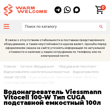
0
В связи с отсутствием стабильности в поставках представленного
оборудования, а также неустойчивости курсов валют, просьба перед
оформлением заказа на сайте уточнять информацию по актуальной
стоимости и наличию у наших сотрудников по телефону или по
электронной почте.
Главная
/
Каталог оборудования
/
Оборудование Viessmann
/
Водонагреватели накопительные емкостные
/
Водонагреватели
Vitocell 100 V/W
/
Водонагреватель Viessmann Vitocell 100-W Тип
CUGА подставной емкостный 100л
Водонагреватель Viessmann
Vitocell 100-W Тип CUGА
подставной емкостный 100л